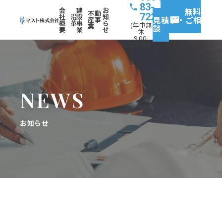
83-
会
建
お
無料
不動
7227
社
沿
設
知
見積り・ご相
産事
概
革
事
ら
(年中無
業
談
要
業
せ
休
9:00-
18:00)
NEWS
お知らせ