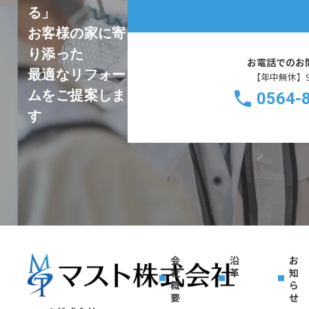
る」
お客様の家に寄
り添った
お電話でのお
最適なリフォー
【年中無休】9:0
ムをご提案しま
0564-
す
会
沿
お
社
革
知
概
ら
要
せ