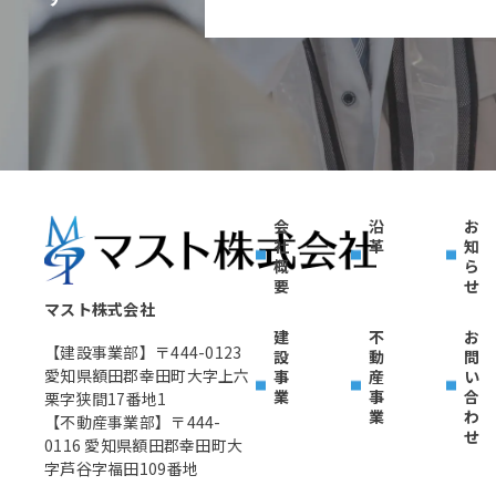
会
沿
お
社
革
知
概
ら
要
せ
マスト株式会社
建
不
お
【建設事業部】〒444-0123
設
動
問
愛知県額田郡幸田町大字上六
事
産
い
業
事
合
栗字狭間17番地1
業
わ
【不動産事業部】〒444-
せ
0116 愛知県額田郡幸田町大
字芦谷字福田109番地