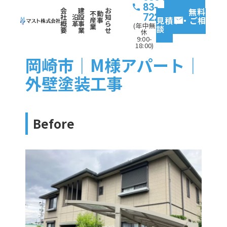
83-
会
建
お
無料
不動
7227
社
沿
設
知
見積り・ご相
産事
概
革
事
ら
(年中無
業
談
要
業
せ
休
9:00-
18:00)
岡崎市｜M様アパート｜
外壁塗装工事
Before