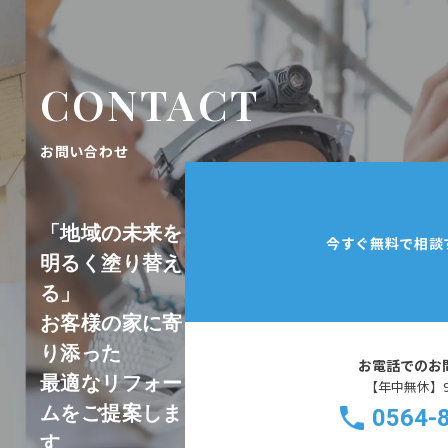
CONTACT
お問い合わせ
「地域の未来を
今すぐ無料で相談
明るく塗り替え
る」
お客様の家に寄
り添った
お電話でのお
最適なリフォー
【年中無休】9:0
ムをご提案しま
0564-
す