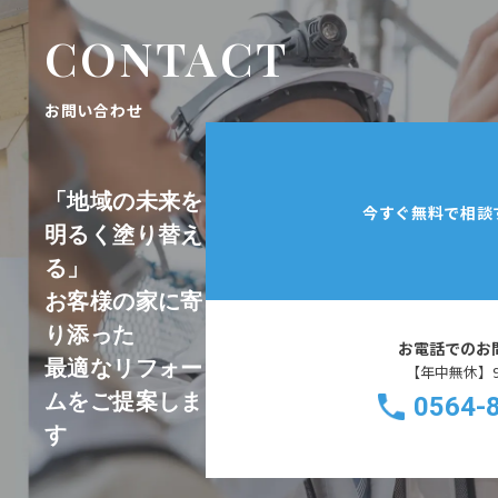
CONTACT
お問い合わせ
「地域の未来を
今すぐ無料で相談
明るく塗り替え
る」
お客様の家に寄
り添った
お電話でのお
最適なリフォー
【年中無休】9:0
ムをご提案しま
0564-
す