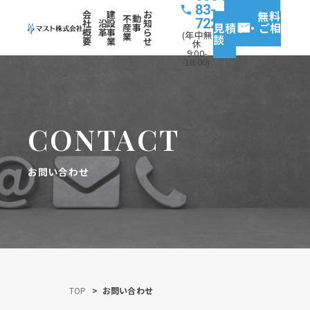
83-
会
建
お
無料
不動
7227
社
沿
設
知
見積り・ご相
産事
概
革
事
ら
(年中無
業
談
要
業
せ
休
9:00-
18:00)
CONTACT
お問い合わせ
TOP
お問い合わせ