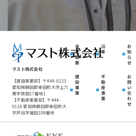
会
沿
お
社
革
知
概
ら
要
せ
マスト株式会社
建
不
お
【建設事業部】〒444-0123
設
動
問
愛知県額田郡幸田町大字上六
事
産
い
業
事
合
栗字狭間17番地1
業
わ
【不動産事業部】〒444-
せ
0116 愛知県額田郡幸田町大
字芦谷字福田109番地